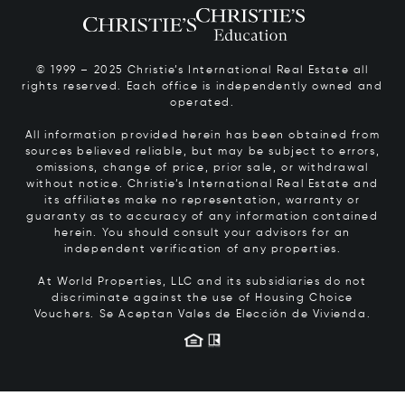
© 1999 – 2025 Christie’s International Real Estate all
rights reserved. Each office is independently owned and
operated.
All information provided herein has been obtained from
sources believed reliable, but may be subject to errors,
omissions, change of price, prior sale, or withdrawal
without notice. Christie’s International Real Estate and
its affiliates make no representation, warranty or
guaranty as to accuracy of any information contained
herein. You should consult your advisors for an
independent verification of any properties.
At World Properties, LLC and its subsidiaries do not
discriminate against the use of Housing Choice
Vouchers.
Se Aceptan Vales de Elección de Vivienda.