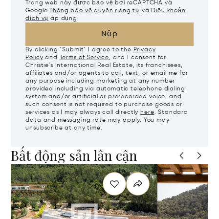
Trang web này được bảo vệ bởi reCAPTCHA và
Google
Thông báo về quyền riêng tư
và
Điều khoản
dịch vụ
áp dụng.
Nộp
By clicking "Submit" I agree to the
Privacy
Policy
and
Terms of Service
, and I consent for
Christie's International Real Estate, its franchisees,
affiliates and/or agents to call, text, or email me for
any purpose including marketing at any number
provided including via automatic telephone dialing
system and/or artificial or prerecorded voice, and
such consent is not required to purchase goods or
services as I may always call directly
here
. Standard
data and messaging rate may apply. You may
unsubscribe at any time.
Bất động sản lân cận