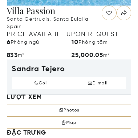
Villa Passion
Santa Gertrudis, Santa Eulalia,
Spain
PRICE AVAILABLE UPON REQUEST
6
10
Phòng ngủ
Phòng tắm
833
25,000.05
m²
m²
Sandra Tejero
Gọi
E-mail
LƯỢT XEM
Photos
Map
ĐẶC TRƯNG