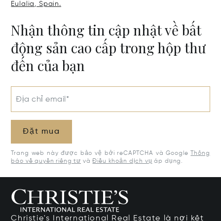
Eulalia, Spain.
Nhận thông tin cập nhật về bất
động sản cao cấp trong hộp thư
đến của bạn
Địa chỉ email*
Đặt mua
Trang web này được bảo vệ bởi reCAPTCHA và Google
Thông
báo về quyền riêng tư
và
Điều khoản dịch vụ
áp dụng.
Christie's International Real Estate là nơi kết