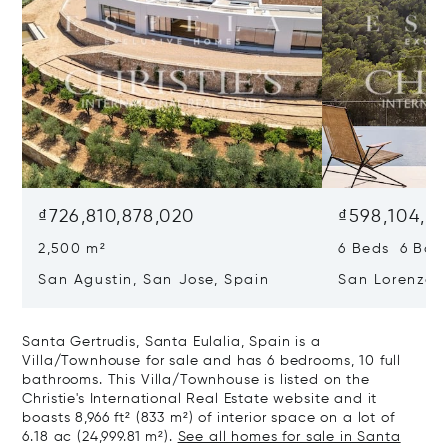
₫726,810,878,020
₫598,104,7
2,500 m²
6 Beds 6 Bath
San Agustin, San Jose, Spain
San Lorenzo, 
07817
Santa Gertrudis, Santa Eulalia, Spain is a
Villa/Townhouse for sale and has 6 bedrooms, 10 full
bathrooms. This Villa/Townhouse is listed on the
Christie's International Real Estate website and it
boasts 8,966 ft² (833 m²) of interior space on a lot of
6.18 ac (24,999.81 m²).
See all homes for sale in Santa