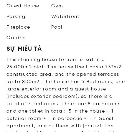
Guest House
Gym
Parking
Waterfront
Fireplace
Pool
Garden
SỰ MIÊU TẢ
This stunning house for rent is sat in a
25.000m2 plot. The house itself has a 733m2
constructed area, and the opened terraces
up to 800m2. The house has 5 Bedrooms, one
large exterior room and a guest house
(includes exterior bedroom), so there is a
total of 7 bedrooms. There are 8 bathrooms
and one toilet in total: 5 in the house + 1
exterior room + 1 in barbecue + 1 in Guest
apartment, one of them with jacuzzi. The