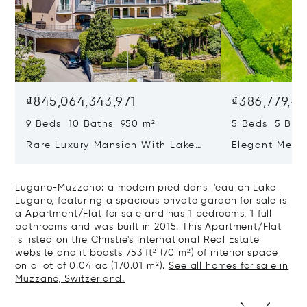
₫845,064,343,971
₫386,779,45
9 Beds 10 Baths 950 m²
5 Beds 5 Bat
Rare Luxury Mansion With Lake
Elegant Medit
View & Poolhouse In Sorengo For
With Breatht
Sale
Wide Garden 
Lugano-Muzzano: a modern pied dans l'eau on Lake
Lugano, featuring a spacious private garden for sale is
a Apartment/Flat for sale and has 1 bedrooms, 1 full
bathrooms and was built in 2015. This Apartment/Flat
is listed on the Christie's International Real Estate
website and it boasts 753 ft² (70 m²) of interior space
on a lot of 0.04 ac (170.01 m²).
See all homes for sale in
Muzzano, Switzerland.