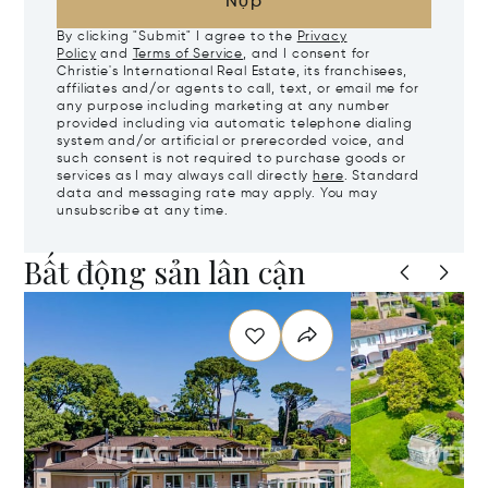
Nộp
By clicking "Submit" I agree to the
Privacy
Policy
and
Terms of Service
, and I consent for
Christie's International Real Estate, its franchisees,
affiliates and/or agents to call, text, or email me for
any purpose including marketing at any number
provided including via automatic telephone dialing
system and/or artificial or prerecorded voice, and
such consent is not required to purchase goods or
services as I may always call directly
here
. Standard
data and messaging rate may apply. You may
unsubscribe at any time.
Bất động sản lân cận