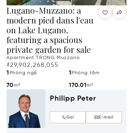
Lugano-Muzzano: a
modern pied dans l'eau
on Lake Lugano,
featuring a spacious
private garden for sale
Apartment TRONG Muzzano
₫29,902,268,055
1
1
Phòng ngủ
Phòng tắm
70
170.01
m²
m²
Philipp Peter
Gọi
E-mail