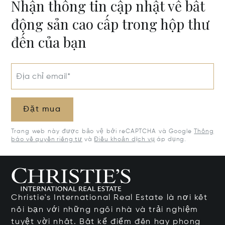
Nhận thông tin cập nhật về bất
động sản cao cấp trong hộp thư
đến của bạn
Địa chỉ email*
Đặt mua
Trang web này được bảo vệ bởi reCAPTCHA và Google
Thông
báo về quyền riêng tư
và
Điều khoản dịch vụ
áp dụng.
Christie's International Real Estate là nơi kết
nối bạn với những ngôi nhà và trải nghiệm
tuyệt vời nhất. Bất kể điểm đến hay phong