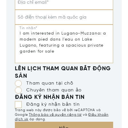
Địa chỉ email*
Số điện thoại kèm mã quốc gia
Tin nhắn*
LÊN LỊCH THAM QUAN BẤT ĐỘNG
SẢN
Tham quan tại chỗ
Chuyến tham quan ảo
ĐĂNG KÝ NHẬN BẢN TIN
Đăng ký nhận bản tin
Trang web này được bảo vệ bởi reCAPTCHA và
Google
Thông báo về quyền riêng tư
và
Điều khoản
dịch vụ
áp dụng.