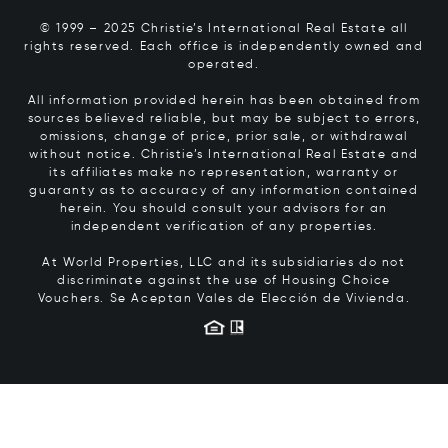
© 1999 – 2025 Christie’s International Real Estate all
rights reserved. Each office is independently owned and
operated.
All information provided herein has been obtained from
sources believed reliable, but may be subject to errors,
omissions, change of price, prior sale, or withdrawal
without notice. Christie’s International Real Estate and
its affiliates make no representation, warranty or
guaranty as to accuracy of any information contained
herein. You should consult your advisors for an
independent verification of any properties.
At World Properties, LLC and its subsidiaries do not
discriminate against the use of Housing Choice
Vouchers.
Se Aceptan Vales de Elección de Vivienda.