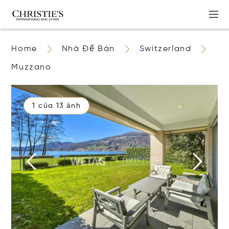
Home
Nhà Để Bán
Switzerland
Muzzano
1 của 13 ảnh