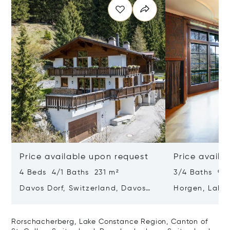
Price available upon request
Price availa
4 Beds 4/1 Baths 231 m²
3/4 Baths 90
Davos Dorf, Switzerland, Davos
Horgen, Lake 
Dorf, Switzerland 7260
Canton Of Zur
Horgen, Switz
Rorschacherberg, Lake Constance Region, Canton of