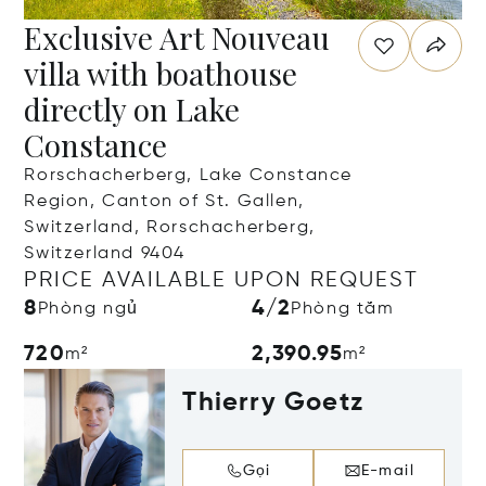
Exclusive Art Nouveau
villa with boathouse
directly on Lake
Constance
Rorschacherberg, Lake Constance
Region, Canton of St. Gallen,
Switzerland, Rorschacherberg,
Switzerland 9404
PRICE AVAILABLE UPON REQUEST
8
4/2
Phòng ngủ
Phòng tắm
720
2,390.95
m²
m²
Thierry Goetz
Gọi
E-mail