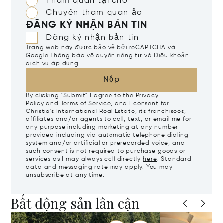
Tham quan tại chỗ
Chuyến tham quan ảo
ĐĂNG KÝ NHẬN BẢN TIN
Đăng ký nhận bản tin
Trang web này được bảo vệ bởi reCAPTCHA và
Google
Thông báo về quyền riêng tư
và
Điều khoản
dịch vụ
áp dụng.
Nộp
By clicking "Submit" I agree to the
Privacy
Policy
and
Terms of Service
, and I consent for
Christie's International Real Estate, its franchisees,
affiliates and/or agents to call, text, or email me for
any purpose including marketing at any number
provided including via automatic telephone dialing
system and/or artificial or prerecorded voice, and
such consent is not required to purchase goods or
services as I may always call directly
here
. Standard
data and messaging rate may apply. You may
unsubscribe at any time.
Bất động sản lân cận