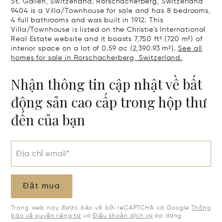
St. Gallen, Switzerland, Rorschacherberg, Switzerland
9404 is a Villa/Townhouse for sale and has 8 bedrooms,
4 full bathrooms and was built in 1912. This
Villa/Townhouse is listed on the Christie's International
Real Estate website and it boasts 7,750 ft² (720 m²) of
interior space on a lot of 0.59 ac (2,390.93 m²).
See all
homes for sale in Rorschacherberg, Switzerland.
Nhận thông tin cập nhật về bất
động sản cao cấp trong hộp thư
đến của bạn
Địa chỉ email*
Đặt mua
Trang web này được bảo vệ bởi reCAPTCHA và Google
Thông
báo về quyền riêng tư
và
Điều khoản dịch vụ
áp dụng.