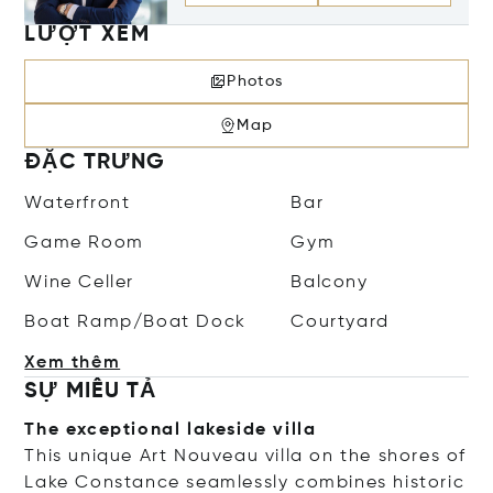
LƯỢT XEM
Photos
Map
ĐẶC TRƯNG
Waterfront
Bar
Game Room
Gym
Wine Celler
Balcony
Boat Ramp/Boat Dock
Courtyard
Xem thêm
SỰ MIÊU TẢ
The exceptional lakeside villa
This unique Art Nouveau villa on the shores of
Lake Constance seamlessly combines historic