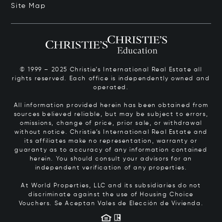
Site Map
© 1999 – 2025 Christie’s International Real Estate all
rights reserved. Each office is independently owned and
operated.
All information provided herein has been obtained from
sources believed reliable, but may be subject to errors,
omissions, change of price, prior sale, or withdrawal
without notice. Christie’s International Real Estate and
its affiliates make no representation, warranty or
guaranty as to accuracy of any information contained
herein. You should consult your advisors for an
independent verification of any properties.
At World Properties, LLC and its subsidiaries do not
discriminate against the use of Housing Choice
Vouchers.
Se Aceptan Vales de Elección de Vivienda.