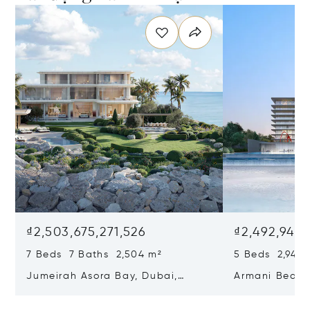
₫2,503,675,271,526
₫2,492,945,
7 Beds 7 Baths 2,504 m²
5 Beds 2,943 
Jumeirah Asora Bay, Dubai,
Armani Beach
United Arab Emirates
Jumeirah, Dub
Emirates