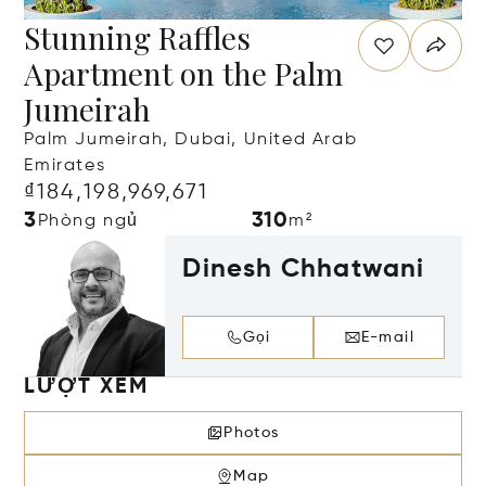
Stunning Raffles
Apartment on the Palm
Jumeirah
Palm Jumeirah, Dubai, United Arab
Emirates
₫184,198,969,671
3
310
Phòng ngủ
m²
Dinesh Chhatwani
Gọi
E-mail
LƯỢT XEM
Photos
Map