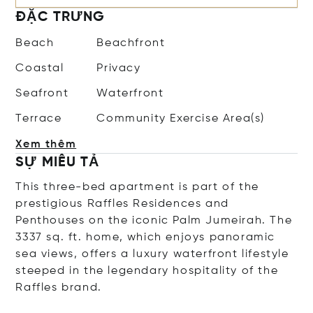
ĐẶC TRƯNG
Beach
Beachfront
Coastal
Privacy
Seafront
Waterfront
Terrace
Community Exercise Area(s)
Xem thêm
SỰ MIÊU TẢ
This three-bed apartment is part of the
prestigious Raffles Residences and
Penthouses on the iconic Palm Jumeirah. The
3337 sq. ft. home, which enjoys panoramic
sea views, offers a luxury waterfront lifestyle
steeped in the legendary hospitality of the
Raffles brand.