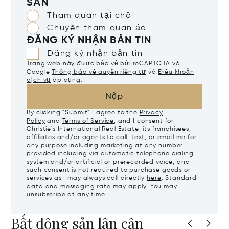
SẢN
Tham quan tại chỗ
Chuyến tham quan ảo
ĐĂNG KÝ NHẬN BẢN TIN
Đăng ký nhận bản tin
Trang web này được bảo vệ bởi reCAPTCHA và
Google
Thông báo về quyền riêng tư
và
Điều khoản
dịch vụ
áp dụng.
Nộp
By clicking "Submit" I agree to the
Privacy
Policy
and
Terms of Service
, and I consent for
Christie's International Real Estate, its franchisees,
affiliates and/or agents to call, text, or email me for
any purpose including marketing at any number
provided including via automatic telephone dialing
system and/or artificial or prerecorded voice, and
such consent is not required to purchase goods or
services as I may always call directly
here
. Standard
data and messaging rate may apply. You may
unsubscribe at any time.
Bất động sản lân cận