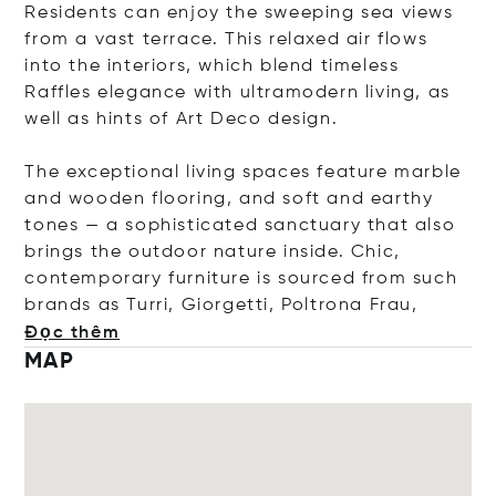
Residents can enjoy the sweeping sea views
from a vast terrace. This relaxed air flows
into the interiors, which blend timeless
Raffles elegance with ultramodern living, as
well as hints of Art Deco design.
The exceptional living spaces feature marble
and wooden flooring, and soft and earthy
tones — a sophisticated sanctuary that also
brings the outdoor nature inside. Chic,
contemporary furniture is sourced from such
brands as Turri, Giorgetti, Poltrona F
rau,
Đọc thêm
MAP