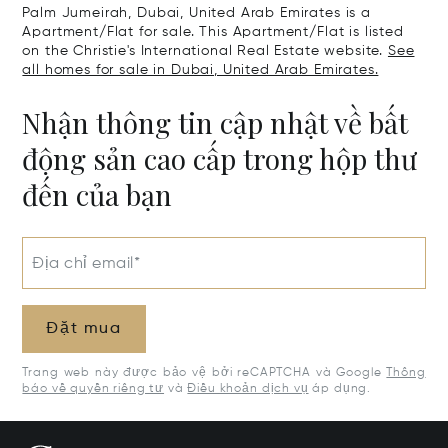
Palm Jumeirah, Dubai, United Arab Emirates is a
Apartment/Flat for sale. This Apartment/Flat is listed
on the Christie's International Real Estate website.
See
all homes for sale in Dubai, United Arab Emirates.
Nhận thông tin cập nhật về bất
động sản cao cấp trong hộp thư
đến của bạn
Địa chỉ email*
Đặt mua
Trang web này được bảo vệ bởi reCAPTCHA và Google
Thông
báo về quyền riêng tư
và
Điều khoản dịch vụ
áp dụng.