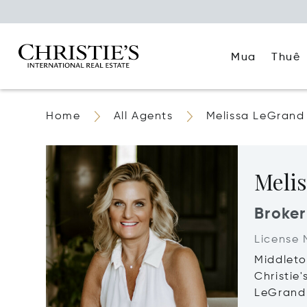
Mua
Thuê
Home
All Agents
Melissa LeGrand
Meli
Broker
License 
Middleto
Christie
LeGrand 