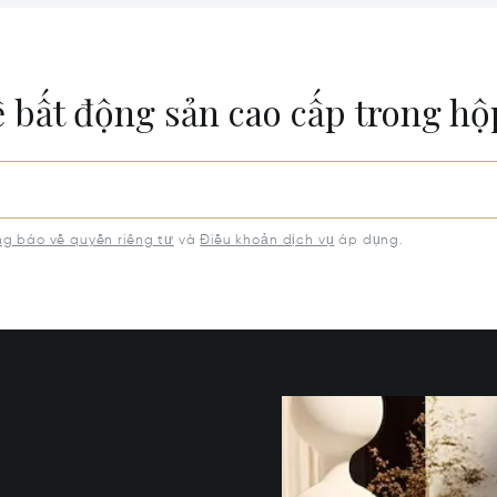
5
WI 53719
ề bất động sản cao cấp trong h
g báo về quyền riêng tư
và
Điều khoản dịch vụ
áp dụng.