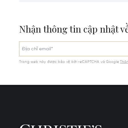
Middleton, WI 53562
WI 5370
Nhận thông tin cập nhật v
Địa chỉ email*
Trang web này được bảo vệ bởi reCAPTCHA và Google
Thôn