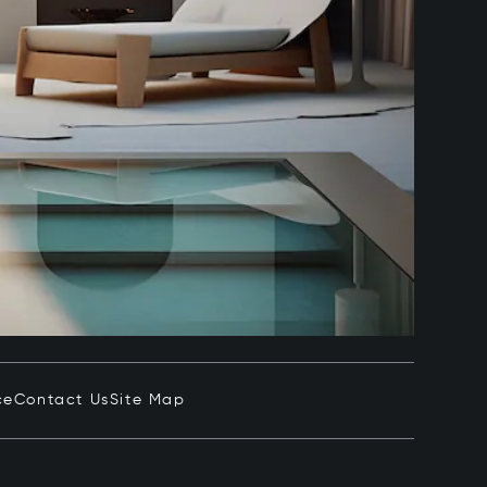
ce
Contact Us
Site Map