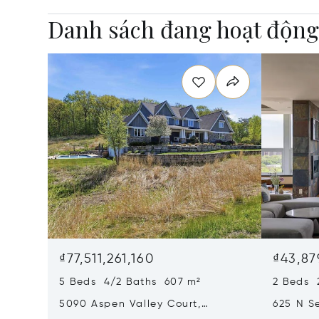
Danh sách đang hoạt độn
₫77,511,261,160
₫43,87
5 Beds 4/2 Baths 607 m²
2 Beds 
5090 Aspen Valley Court,
625 N S