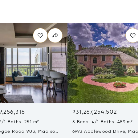
g
9,256,318
₫31,267,254,502
2/1 Baths 251 m²
5 Beds 4/1 Baths 459 m²
egoe Road 903, Madison,
6993 Applewood Drive, Mad