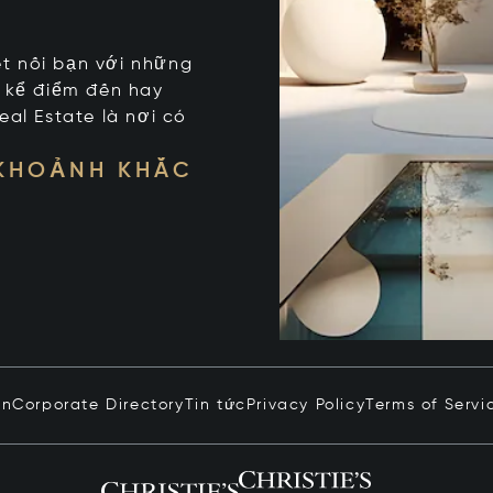
kết nối bạn với những
t kể điểm đến hay
eal Estate là nơi có
 KHOẢNH KHẮC
in
Corporate Directory
Tin tức
Privacy Policy
Terms of Servi