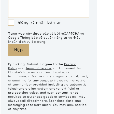
Đăng ký nhận bản tin
Trang web này được bảo vệ bởi reCAPTCHA và
Google
Thông báo về quyền riêng tư
và
Điều
khoản dịch vụ
áp dụng.
Nộp
By clicking "Submit" I agree to the
Privacy
Policy
and
Terms of Service
, and I consent for
Christie's International Real Estate, its
franchisees, affiliates and/or agents to call, text,
or email me for any purpose including marketing
at any number provided including via automatic
telephone dialing system and/or artificial or
prerecorded voice, and such consent is not
required to purchase goods or services as I may
always call directly
here
. Standard data and
messaging rate may apply. You may unsubscribe
at any time.