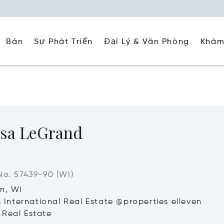
Đại Lý & Văn Phòng
Khám
Bán
Sự Phát Triển
ssa LeGrand
No. 57439-90 (WI)
n, WI
's International Real Estate @properties elleven
Real Estate