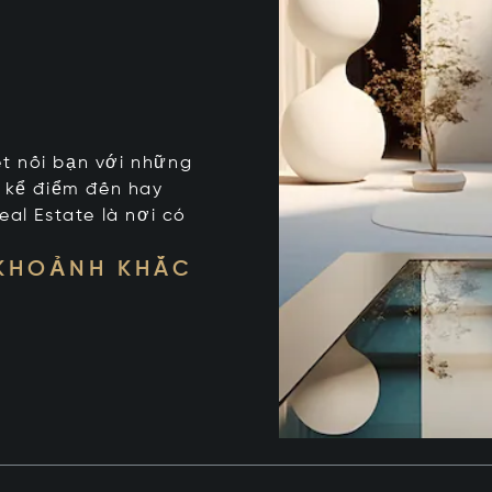
kết nối bạn với những
t kể điểm đến hay
eal Estate là nơi có
 KHOẢNH KHẮC