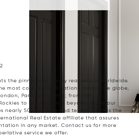
42
nts the pinnacle of luxury real estate worldwide.
the most coveted destinations across the globe,
London, Paris, and Rome; from the
Rockies to the Alps, and beyond. While our
early 50 countries and territories, it is the
ternational Real Estate affiliate that assures
ntation in any market. Contact us for more
erlative service we offer.