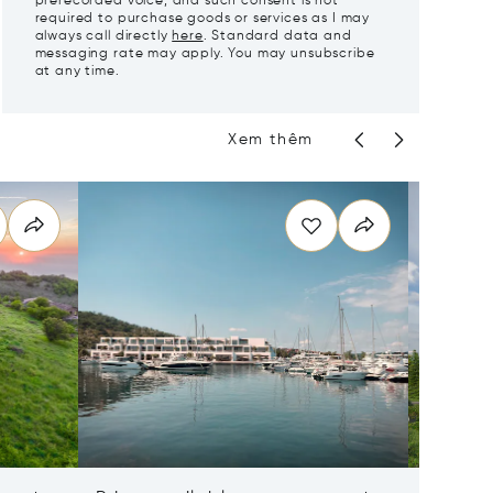
prerecorded voice, and such consent is not
required to purchase goods or services as I may
always call directly
here
. Standard data and
messaging rate may apply. You may unsubscribe
at any time.
Xem thêm