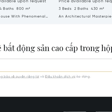
vailable upon request
Price available upon re
4 Baths 800 m²
3 Beds 2 Baths 430 m²
House With Phenomenal
An Architectural Masterpi
 Dragalevtsi, Sofia
With A Magnificent Black 
View
ề bất động sản cao cấp trong h
g báo về quyền riêng tư
và
Điều khoản dịch vụ
áp dụng.