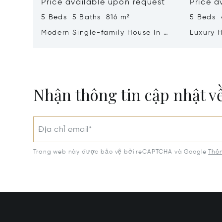
Price available upon request
Price a
5 Beds 5 Baths 816 m²
5 Beds 
Modern Single-family House In A
Luxury 
Newly Built Complex Ruhomes
Views In
Botanic Garden
Nhận thông tin cập nhật v
Địa chỉ email*
Trang web này được bảo vệ bởi reCAPTCHA và Google
Thôn