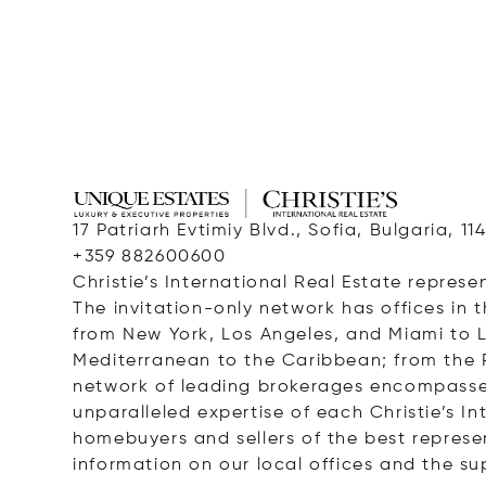
17 Patriarh Evtimiy Blvd., Sofia, Bulgaria, 11
+359 882600600
Christie’s International Real Estate represe
The invitation-only network has offices in 
from New York, Los Angeles, and Miami to 
Mediterranean to the Caribbean; from the 
network of leading brokerages encompasses n
unparalleled expertise of each Christie’s In
homebuyers and sellers of the best represe
information on our local offices and the sup