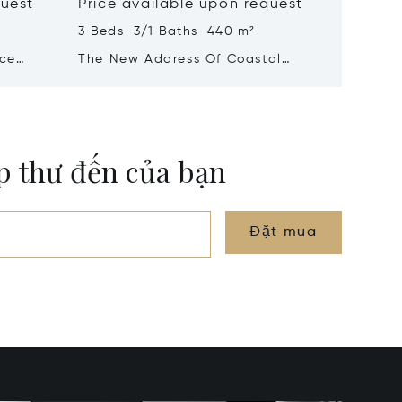
quest
Price available upon request
Price 
3 Beds 3/1 Baths 440 m²
3 Beds 
ece
The New Address Of Coastal
House F
Sea
Living
Complex
Garden
ộp thư đến của bạn
Đặt mua