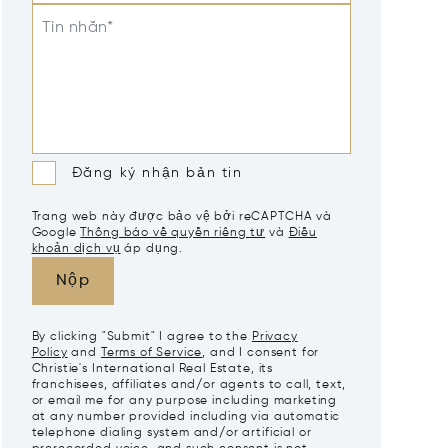
Tin nhắn*
Đăng ký nhận bản tin
Trang web này được bảo vệ bởi reCAPTCHA và
Google
Thông báo về quyền riêng tư
và
Điều
khoản dịch vụ
áp dụng.
Nộp
By clicking "Submit" I agree to the
Privacy
Policy
and
Terms of Service
, and I consent for
Christie's International Real Estate, its
franchisees, affiliates and/or agents to call, text,
or email me for any purpose including marketing
at any number provided including via automatic
telephone dialing system and/or artificial or